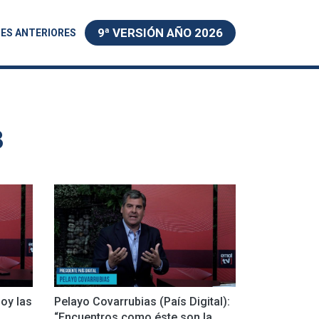
9ª VERSIÓN AÑO 2026
ES ANTERIORES
3
Hoy las
Pelayo Covarrubias (País Digital):
“Encuentros como éste son la