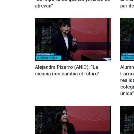
atrevan”
par d
Alejandra Pizarro (ANID): “La
Alumn
ciencia nos cambia el futuro”
Irarrá
realid
colegi
única”