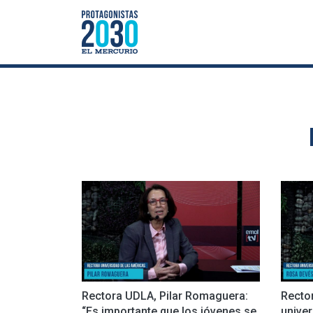
Rectora UDLA, Pilar Romaguera:
Rector
“Es importante que los jóvenes se
univer