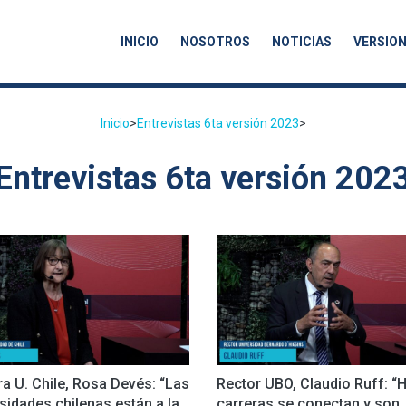
INICIO
NOSOTROS
NOTICIAS
VERSION
Inicio
>
Entrevistas 6ta versión 2023
>
Entrevistas 6ta versión 202
a U. Chile, Rosa Devés: “Las
Rector UBO, Claudio Ruff: “
sidades chilenas están a la
carreras se conectan y son