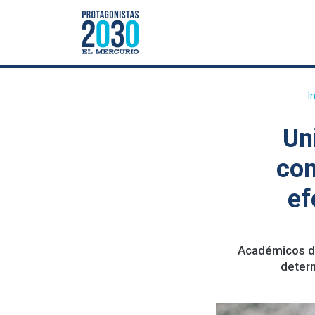
I
Un
con
ef
Académicos de
determ