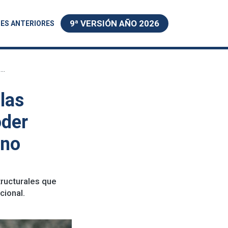
9ª VERSIÓN AÑO 2026
ES ANTERIORES
..
las
oder
ano
ructurales que
cional.