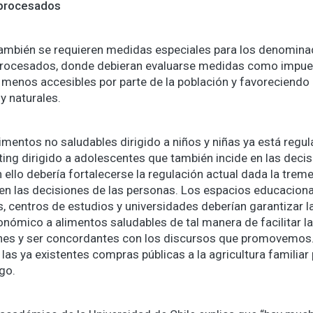
raprocesados
también se requieren medidas especiales para los denomin
aprocesados, donde debieran evaluarse medidas como impue
menos accesibles por parte de la población y favoreciendo
y naturales.
imentos no saludables dirigido a niños y niñas ya está regula
ing dirigido a adolescentes que también incide en las decis
n ello debería fortalecerse la regulación actual dada la trem
e en las decisiones de las personas. Los espacios educacio
s, centros de estudios y universidades deberían garantizar la
onómico a alimentos saludables de tal manera de facilitar l
enes y ser concordantes con los discursos que promovemos. E
las ya existentes compras públicas a la agricultura familiar 
go.