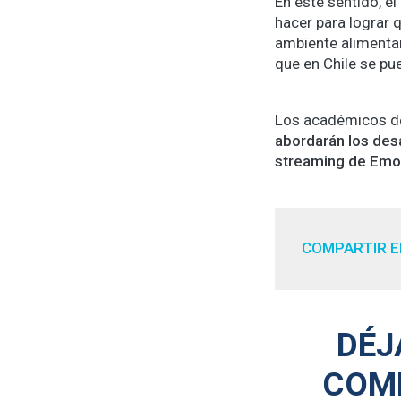
En este sentido, e
hacer para lograr 
ambiente alimentar
que en Chile se pu
Los académicos de
abordarán los desa
streaming de Emo
COMPARTIR E
DÉJ
COM