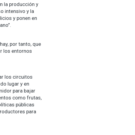
n la producción y
o intensivo y la
dicios y ponen en
ano”.
hay, por tanto, que
r los entornos
r los circuitos
do lugar y en
midor para bajar
entos como frutas,
líticas públicas
productores para