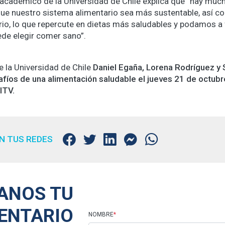
l académico de la Universidad de Chile explica que “hay m
que nuestro sistema alimentario sea más sustentable, así 
io, lo que repercute en dietas más saludables y podamos a f
ede elegir comer sano”.
 la Universidad de Chile
Daniel Egaña, Lorena Rodríguez y 
fíos de una alimentación saludable el jueves 21 de octubre
lTV.
N TUS REDES
ANOS TU
ENTARIO
NOMBRE
*