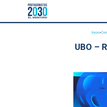
Inicio
>
Con
UBO – Re